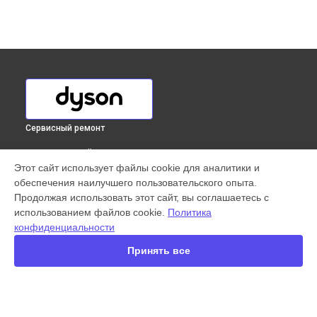
Сервисный ремонт
ВЫБЕРИ СВОЙ ГОРОД
Этот сайт использует файлы cookie для аналитики и
Ремонт блока питания вертикального пылесоса V7 Parquet
обеспечения наилучшего пользовательского опыта.
Extra Dyson в
Краснодаре
Продолжая использовать этот сайт, вы соглашаетесь с
Ремонт блока питания вертикального пылесоса V7 Parquet
использованием файлов cookie.
Политика
Extra Dyson в
Ростове-на-Дону
конфиденциальности
Ремонт блока питания вертикального пылесоса V7 Parquet
Extra Dyson в
Нижнем Новгороде
Принять все
Ремонт блока питания вертикального пылесоса V7 Parquet
Extra Dyson в
Новосибирске
Ремонт блока питания вертикального пылесоса V7 Parquet
Extra Dyson в
Челябинске