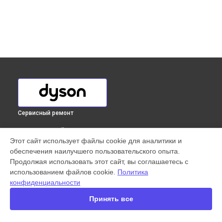
Сервисный ремонт
ВЫБЕРИ СВОЙ ГОРОД
Этот сайт использует файлы cookie для аналитики и
Замена аккумулятора вертикального пылесоса V7 Animal
обеспечения наилучшего пользовательского опыта.
Extra Dyson в
Краснодаре
Продолжая использовать этот сайт, вы соглашаетесь с
Замена аккумулятора вертикального пылесоса V7 Animal
использованием файлов cookie.
Политика
Extra Dyson в
Ростове-на-Дону
конфиденциальности
Замена аккумулятора вертикального пылесоса V7 Animal
Extra Dyson в
Нижнем Новгороде
Принять все
Замена аккумулятора вертикального пылесоса V7 Animal
Extra Dyson в
Новосибирске