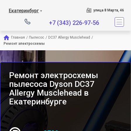
Сервисный центр являетс
Екатеринбург
улица 8 Марта, 46
▼
+7 (343) 226-97-56
Главная
/
Пылесос
/
DC37 Allergy Musclehead
/
Ремонт электросхемы
Ремонт электросхемы
пылесоса Dyson DC37
Allergy Musclehead в
Екатеринбурге