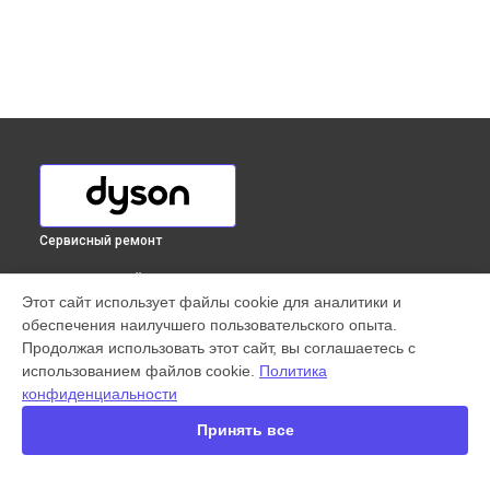
Сервисный ремонт
ВЫБЕРИ СВОЙ ГОРОД
Этот сайт использует файлы cookie для аналитики и
Ремонт электросхемы пылесоса DC37 Allergy Musclehead
обеспечения наилучшего пользовательского опыта.
Dyson в
Краснодаре
Продолжая использовать этот сайт, вы соглашаетесь с
Ремонт электросхемы пылесоса DC37 Allergy Musclehead
использованием файлов cookie.
Политика
Dyson в
Ростове-на-Дону
конфиденциальности
Ремонт электросхемы пылесоса DC37 Allergy Musclehead
Dyson в
Нижнем Новгороде
Принять все
Ремонт электросхемы пылесоса DC37 Allergy Musclehead
Dyson в
Новосибирске