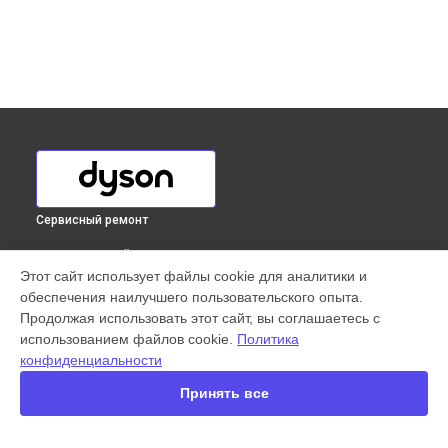
Сервисный ремонт
ВЫБЕРИ СВОЙ ГОРОД
Этот сайт использует файлы cookie для аналитики и
Замена кнопок управления пылесоса Cinetic Big Ball Animal
обеспечения наилучшего пользовательского опыта.
Pro 2 Dyson в
Краснодаре
Продолжая использовать этот сайт, вы соглашаетесь с
Замена кнопок управления пылесоса Cinetic Big Ball Animal
использованием файлов cookie.
Политика
Pro 2 Dyson в
Ростове-на-Дону
конфиденциальности
Замена кнопок управления пылесоса Cinetic Big Ball Animal
Pro 2 Dyson в
Нижнем Новгороде
Принять все
Замена кнопок управления пылесоса Cinetic Big Ball Animal
Pro 2 Dyson в
Новосибирске