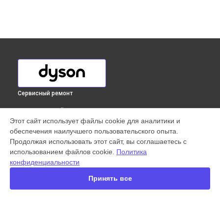
Сервисный ремонт
ВЫБЕРИ СВОЙ ГОРОД
Этот сайт использует файлы cookie для аналитики и
Замена фильтров пылесоса Cinetic Big Ball Animal Pro 2
обеспечения наилучшего пользовательского опыта.
Dyson в
Краснодаре
Продолжая использовать этот сайт, вы соглашаетесь с
Замена фильтров пылесоса Cinetic Big Ball Animal Pro 2
использованием файлов cookie.
Политика
Dyson в
Ростове-на-Дону
конфиденциальности
Замена фильтров пылесоса Cinetic Big Ball Animal Pro 2
Dyson в
Нижнем Новгороде
Принять все
Замена фильтров пылесоса Cinetic Big Ball Animal Pro 2
Dyson в
Новосибирске
Замена фильтров пылесоса Cinetic Big Ball Animal Pro 2
Dyson в
Челябинске